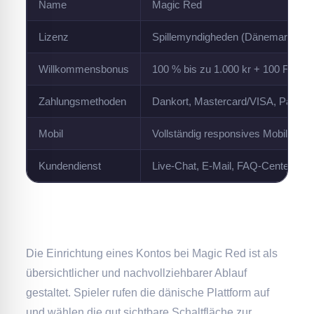
Name
Magic Red
Lizenz
Spillemyndigheden (Dänemark)
Willkommensbonus
100 % bis zu 1.000 kr + 100 Freispi
Zahlungsmethoden
Dankort, Mastercard/VISA, PayPal, T
Mobil
Vollständig responsives Mobilangeb
Kundendienst
Live-Chat, E-Mail, FAQ-Center
Kontoeröffnung bei Magic Red
Die Einrichtung eines Kontos bei Magic Red ist als
übersichtlicher und nachvollziehbarer Ablauf
gestaltet. Spieler rufen die dänische Plattform auf
und wählen die gut sichtbare Schaltfläche zur