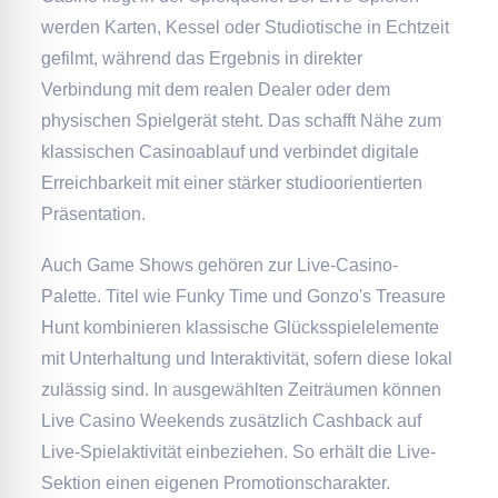
werden Karten, Kessel oder Studiotische in Echtzeit
gefilmt, während das Ergebnis in direkter
Verbindung mit dem realen Dealer oder dem
physischen Spielgerät steht. Das schafft Nähe zum
klassischen Casinoablauf und verbindet digitale
Erreichbarkeit mit einer stärker studioorientierten
Präsentation.
Auch Game Shows gehören zur Live-Casino-
Palette. Titel wie Funky Time und Gonzo's Treasure
Hunt kombinieren klassische Glücksspielelemente
mit Unterhaltung und Interaktivität, sofern diese lokal
zulässig sind. In ausgewählten Zeiträumen können
Live Casino Weekends zusätzlich Cashback auf
Live-Spielaktivität einbeziehen. So erhält die Live-
Sektion einen eigenen Promotionscharakter.