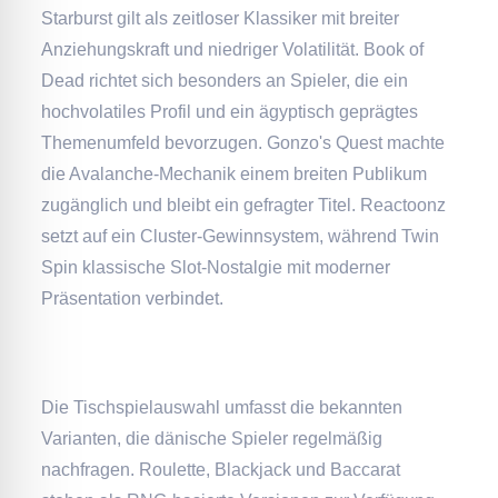
Starburst gilt als zeitloser Klassiker mit breiter
Anziehungskraft und niedriger Volatilität. Book of
Dead richtet sich besonders an Spieler, die ein
hochvolatiles Profil und ein ägyptisch geprägtes
Themenumfeld bevorzugen. Gonzo's Quest machte
die Avalanche-Mechanik einem breiten Publikum
zugänglich und bleibt ein gefragter Titel. Reactoonz
setzt auf ein Cluster-Gewinnsystem, während Twin
Spin klassische Slot-Nostalgie mit moderner
Präsentation verbindet.
Tischspiele
Die Tischspielauswahl umfasst die bekannten
Varianten, die dänische Spieler regelmäßig
nachfragen. Roulette, Blackjack und Baccarat