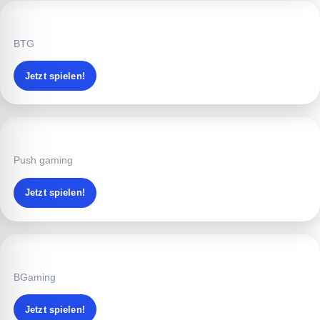
Bonanza MEGAWAYS
BTG
Jetzt spielen!
Retro Tapes
Push gaming
Jetzt spielen!
Bonanza Billion
BGaming
Jetzt spielen!