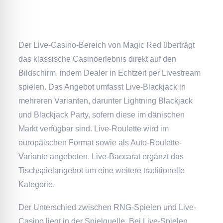
Live-Casino
Der Live-Casino-Bereich von Magic Red überträgt
das klassische Casinoerlebnis direkt auf den
Bildschirm, indem Dealer in Echtzeit per Livestream
spielen. Das Angebot umfasst Live-Blackjack in
mehreren Varianten, darunter Lightning Blackjack
und Blackjack Party, sofern diese im dänischen
Markt verfügbar sind. Live-Roulette wird im
europäischen Format sowie als Auto-Roulette-
Variante angeboten. Live-Baccarat ergänzt das
Tischspielangebot um eine weitere traditionelle
Kategorie.
Der Unterschied zwischen RNG-Spielen und Live-
Casino liegt in der Spielquelle. Bei Live-Spielen