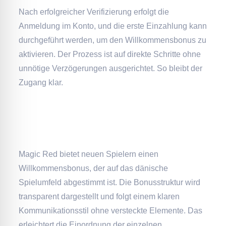
Nach erfolgreicher Verifizierung erfolgt die
Anmeldung im Konto, und die erste Einzahlung kann
durchgeführt werden, um den Willkommensbonus zu
aktivieren. Der Prozess ist auf direkte Schritte ohne
unnötige Verzögerungen ausgerichtet. So bleibt der
Zugang klar.
Boni und Kampagnen bei Magic
Red
Magic Red bietet neuen Spielern einen
Willkommensbonus, der auf das dänische
Spielumfeld abgestimmt ist. Die Bonusstruktur wird
transparent dargestellt und folgt einem klaren
Kommunikationsstil ohne versteckte Elemente. Das
erleichtert die Einordnung der einzelnen