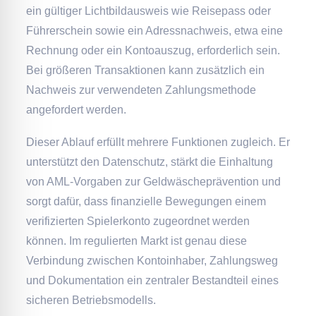
ein gültiger Lichtbildausweis wie Reisepass oder
Führerschein sowie ein Adressnachweis, etwa eine
Rechnung oder ein Kontoauszug, erforderlich sein.
Bei größeren Transaktionen kann zusätzlich ein
Nachweis zur verwendeten Zahlungsmethode
angefordert werden.
Dieser Ablauf erfüllt mehrere Funktionen zugleich. Er
unterstützt den Datenschutz, stärkt die Einhaltung
von AML-Vorgaben zur Geldwäscheprävention und
sorgt dafür, dass finanzielle Bewegungen einem
verifizierten Spielerkonto zugeordnet werden
können. Im regulierten Markt ist genau diese
Verbindung zwischen Kontoinhaber, Zahlungsweg
und Dokumentation ein zentraler Bestandteil eines
sicheren Betriebsmodells.