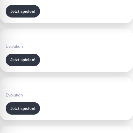
Jetzt spielen!
Crazy Coin Flip
Evolution
Jetzt spielen!
Speed Roulette
Evolution
Jetzt spielen!