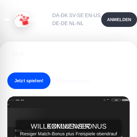
DA-DK
SV-SE
EN-US
Magic Red
ANMELDEN
DE-DE
NL-NL
MENÜ
Magic Red Deutschland
Jetzt spielen!
Mehr anzeigen