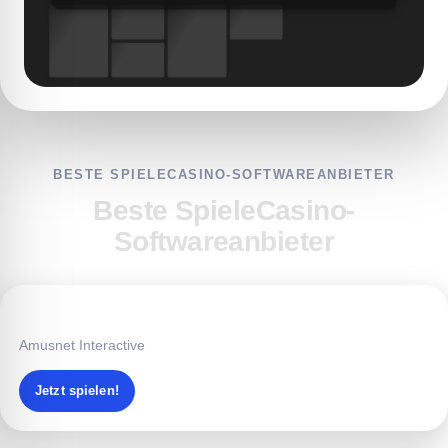
BESTE SPIELECASINO-SOFTWAREANBIETER
Beste SpieleCasino-
Softwareanbieter
Shining Crown
Amusnet Interactive
Jetzt spielen!