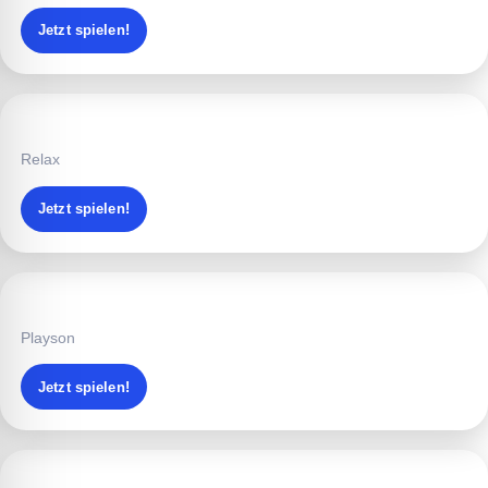
Jetzt spielen!
Temple Tumble
Relax
Jetzt spielen!
3 Luxor Pots: Hold and Win
Playson
Jetzt spielen!
Fortune Five